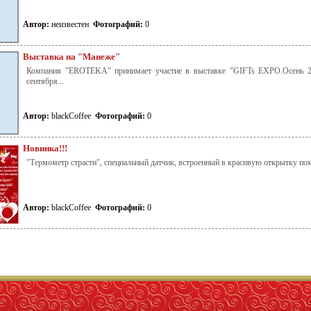
Автор:
неизвестен
Фотографий:
0
Выставка на "Манеже"
Компания "EROTEKA" принимает участие в выставке "GIFTs EXPО.Осень 2
сентября...
Автор:
blackCoffee
Фотографий:
0
Новинка!!!
"Термометр страсти", специальный датчик, встроенный в красивую открытку пом
Автор:
blackCoffee
Фотографий:
0